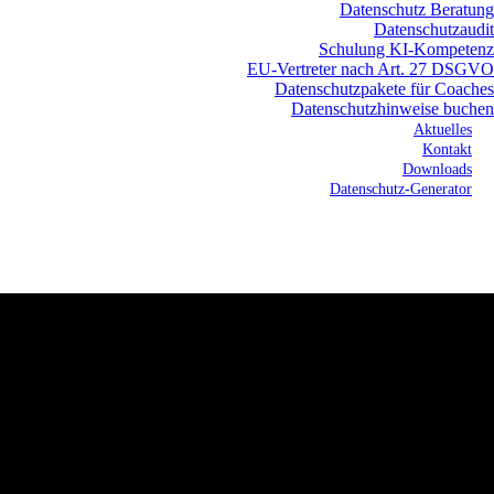
Datenschutz Beratung
Datenschutzaudit
Schulung KI-Kompetenz
EU-Vertreter nach Art. 27 DSGVO
Datenschutzpakete für Coaches
Datenschutzhinweise buchen
Aktuelles
Kontakt
Downloads
Datenschutz-Generator