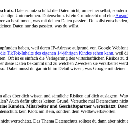
nschutz
. Datenschutz schützt die Daten nicht, um seiner selbst, sondern
mächtige Unternehmen. Datenschutz ist ein Grundrecht und eine
Ausprä
rüber zu bestimmen, was mit deinen Daten passiert. Du sollst entscheide
deinen Daten nur das passiert, was du willst.
empfunden haben, weil deren IP-Adresse aufgrund von Google Webfonts
 die TikTok-Inhalte des eigenen 14-jährigen Kindes sehen kann
, weil d
 Oft ist es einfach die Verlagerung des wirtschaftlichen Risikos zu d
wer diese Daten bekommt und zu welchen Zwecken sie verarbeitet werde
so. Dabei musst du gar nicht im Detail wissen, was Google mit deinen 
n alles über dich wissen und sämtliche Risiken auf dich auslagern. Wa
llen? Auch dafür gibt es keinen Grund. Versuche mal Datenschutz nich
seine Kunden, Mitarbeiter und Geschäftspartner wertschätzt
. Date
atenschutz kein Klotz am Bein, sondern dein Wettbewerbsvorteil.
 nicht wertschätzt. Das Thema Datenschutz solltest du dann aber nicht 