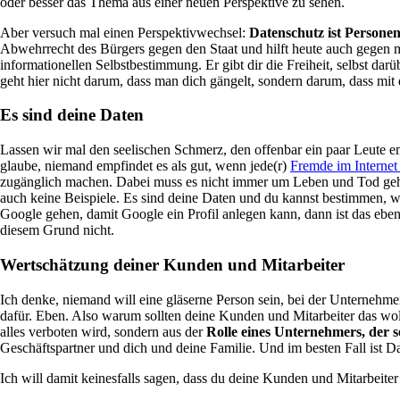
oder besser das Thema aus einer neuen Perspektive zu sehen.
Aber versuch mal einen Perspektivwechsel:
Datenschutz ist Persone
Abwehrrecht des Bürgers gegen den Staat und hilft heute auch gegen 
informationellen Selbstbestimmung. Er gibt dir die Freiheit, selbst da
geht hier nicht darum, dass man dich gängelt, sondern darum, dass mit 
Es sind deine Daten
Lassen wir mal den seelischen Schmerz, den offenbar ein paar Leute 
glaube, niemand empfindet es als gut, wenn jede(r)
Fremde im Internet
zugänglich machen. Dabei muss es nicht immer um Leben und Tod gehen.
auch keine Beispiele. Es sind deine Daten und du kannst bestimmen, 
Google gehen, damit Google ein Profil anlegen kann, dann ist das eben
diesem Grund nicht.
Wertschätzung deiner Kunden und Mitarbeiter
Ich denke, niemand will eine gläserne Person sein, bei der Unternehme
dafür. Eben. Also warum sollten deine Kunden und Mitarbeiter das wo
alles verboten wird, sondern aus der
Rolle eines Unternehmers, der 
Geschäftspartner und dich und deine Familie. Und im besten Fall ist D
Ich will damit keinesfalls sagen, dass du deine Kunden und Mitarbeiter